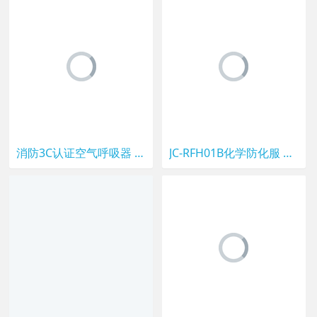
消防3C认证空气呼吸器 锦程安全消防专用呼吸器 RHZK6.8/30
JC-RFH01B化学防化服 锦程安全污水处理厂防氯气防护服