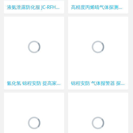
液氨泄露防化服 JC-RFH03锦程安全气密型防化服 化学防化服
高精度丙烯晴气体探测器 有毒气体泄露报警器 两线制安装
氰化氢 锦程安防 提高家庭安全防护 声光报警批发供应
锦程安防 气体报警器 探测器加油站 隐形侦察器