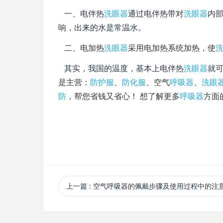
一、电伴热
洗眼器
通过电伴热带对
洗眼器
内
响，出来的水是常温水。
二、电加热
洗眼器
采用电加热系统加热，使
其实，我国的温度，基本上电伴热
洗眼器
就
是主营：
防护服
、
防化服
、空气
呼吸器
、
洗眼
防
，帮您省钱又省心！ 想了解更多
呼吸器
方面
上一篇
: 空气呼吸器的佩戴步骤及使用过程中的注