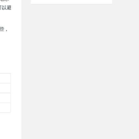
可以避
些，