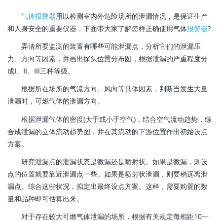
气体报警器
用以检测室内外危险场所的泄漏情况，是保证生产
和人身安全的重要仪器，下面带大家了解怎样正确使用气体
报警器
?
弄清所要监测的装置有哪些可能泄漏点，分析它们的泄漏压
力、方向等因素，并画出探头位置分布图，根据泄漏的严重程度分
成Ⅰ、Ⅱ、Ⅲ三种等级。
根据所在场所的气流方向、风向等具体因素，判断当发生大量
泄漏时，可燃气体的泄漏方向。
根据泄漏气体的密度(大于或小于空气)，结合空气流动趋势，综
合成泄漏的立体流动趋势图，并在其流动的下游位置作出初始设点
方案。
研究泄漏点的泄漏状态是微漏还是喷射状。如果是微漏，则设
点的位置就要靠近泄漏点一些。如果是喷射状泄漏，则要稍远离泄
漏点。综合这些状况，拟定出最终设点方案。这样，需要购置的数
量和品种即可估算出来。
对于存在较大可燃气体泄漏的场所，根据有关规定每相距10—