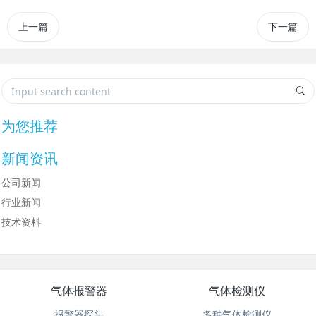
上一篇
下一篇
为您推荐
新闻资讯
公司新闻
行业新闻
技术资料
气体报警器
气体检测仪
报警器探头
多种气体检测仪