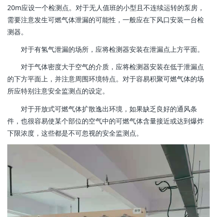
20m应设一个检测点。对于无人值班的小型且不连续运转的泵房，
需要注意发生可燃气体泄漏的可能性，一般应在下风口安装一台检
测器。
对于有氢气泄漏的场所，应将检测器安装在泄漏点上方平面。
对于气体密度大于空气的介质，应将检测器安装在低于泄漏点
的下方平面上，并注意周围环境特点。对于容易积聚可燃气体的场
所应特别注意安全监测点的设定。
对于开放式可燃气体扩散逸出环境，如果缺乏良好的通风条
件，也很容易使某个部位的空气中的可燃气体含量接近或达到爆炸
下限浓度，这些都是不可忽视的安全监测点。