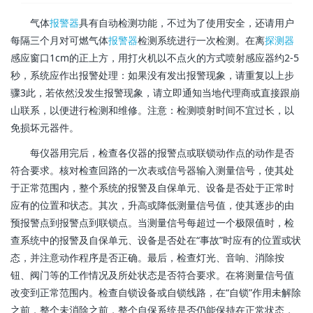
气体
报警器
具有自动检测功能，不过为了使用安全，还请用户
每隔三个月对可燃气体
报警器
检测系统进行一次检测。在离
探测器
感应窗口1cm的正上方，用打火机以不点火的方式喷射感应器约2-5
秒，系统应作出报警处理：如果没有发出报警现象，请重复以上步
骤3此，若依然没发生报警现象，请立即通知当地代理商或直接跟崩
山联系，以便进行检测和维修。注意：检测喷射时间不宜过长，以
免损坏元器件。
每仪器用完后，检查各仪器的报警点或联锁动作点的动作是否
符合要求。核对检查回路的一次表或信号器输入测量信号，使其处
于正常范围内，整个系统的报警及自保单元、设备是否处于正常时
应有的位置和状态。其次，升高或降低测量信号值，使其逐步的由
预报警点到报警点到联锁点。当测量信号每超过一个极限值时，检
查系统中的报警及自保单元、设备是否处在“事故”时应有的位置或状
态，并注意动作程序是否正确。最后，检查灯光、音响、消除按
钮、阀门等的工作情况及所处状态是否符合要求。在将测量信号值
改变到正常范围内。检查自锁设备或自锁线路，在“自锁”作用未解除
之前，整个未消除之前，整个自保系统是否仍能保持在正常状态，