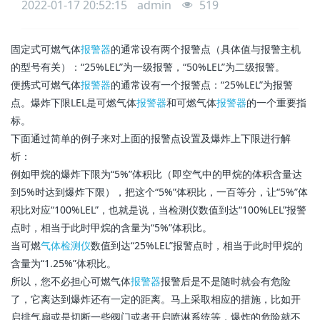
2022-01-17 20:52:15
admin
519
固定式可燃气体
报警器
的通常设有两个报警点（具体值与报警主机
的型号有关）：“25%LEL”为一级报警，“50%LEL”为二级报警。
便携式可燃气体
报警器
的通常设有一个报警点：“25%LEL”为报警
点。爆炸下限LEL是可燃气体
报警器
和可燃气体
报警器
的一个重要指
标。
下面通过简单的例子来对上面的报警点设置及爆炸上下限进行解
析：
例如甲烷的爆炸下限为“5%”体积比（即空气中的甲烷的体积含量达
到5%时达到爆炸下限），把这个“5%”体积比，一百等分，让“5%”体
积比对应“100%LEL”，也就是说，当检测仪数值到达“100%LEL”报警
点时，相当于此时甲烷的含量为“5%”体积比。
当可燃
气体检测仪
数值到达“25%LEL”报警点时，相当于此时甲烷的
含量为“1.25%”体积比。
所以，您不必担心可燃气体
报警器
报警后是不是随时就会有危险
了，它离达到爆炸还有一定的距离。马上采取相应的措施，比如开
启排气扇或是切断一些阀门或者开启喷淋系统等，爆炸的危险就不