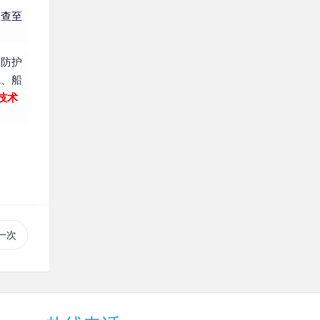
检查至
人防护
院、船
，技术
一次