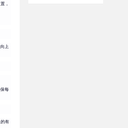
位置，
轻向上
确保每
里的有