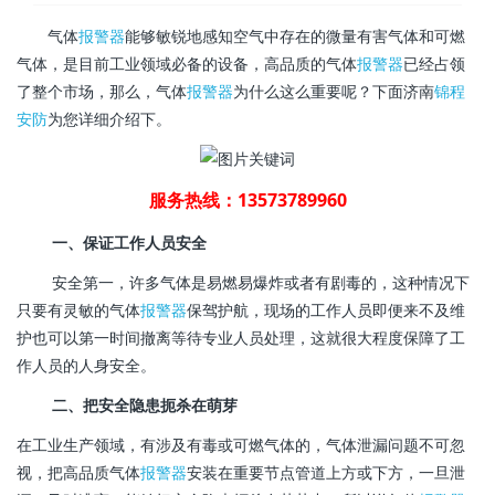
气体
报警器
能够敏锐地感知空气中存在的微量有害气体和可燃
气体，是目前工业领域必备的设备，高品质的气体
报警器
已经占领
了整个市场，那么，气体
报警器
为什么这么重要呢？下面济南
锦程
安防
为您详细介绍下。
服务热线：13573789960
一、保证工作人员安全
安全第一，许多气体是易燃易爆炸或者有剧毒的，这种情况下
只要有灵敏的气体
报警器
保驾护航，现场的工作人员即便来不及维
护也可以第一时间撤离等待专业人员处理，这就很大程度保障了工
作人员的人身安全。
二、把安全隐患扼杀在萌芽
在工业生产领域，有涉及有毒或可燃气体的，气体泄漏问题不可忽
视，把高品质气体
报警器
安装在重要节点管道上方或下方，一旦泄