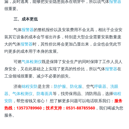
漏，及时逃离，能够把安全隐患扼杀在萌芽中，所以说气体
报警器
很重要。
三、成本更低
气体
报警器
的整机报价以及安装费用不会太高，相比于企业安
装其它设备的成本会节省出许多，特别是大型企业需要安装数量庞
大的气体
报警器
时，其性价比将会更加凸显出来，企业也会凭此节
约更多的成本用于本身的发展。
可燃
气体检测仪
既是保障了安全生产的同时保障了工作人员人
身安全，又在此基础之上实现了更高的性价比，所以气体
报警器
在
工业领域很重要。减少不必要的损失。
济南
锦程安防
是主营：
防护服
、
防化服
、空气
呼吸器
、
洗眼
器
、
气体检测仪
、
防毒面具
等，找劳保用品、消防用品，选择
锦程
安防
，帮您省钱又省心！ 想了解更多问题可以电话联系我们：
服务
热线：13573789960；技术支持：0531-88785560
，我们竭诚为您
服务。