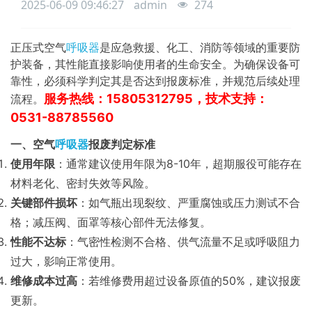
2025-06-09 09:46:27
admin
274
正压式空气
呼吸器
是应急救援、化工、消防等领域的重要防
护装备，其性能直接影响使用者的生命安全。为确保设备可
靠性，必须科学判定其是否达到报废标准，并规范后续处理
服务热线：15805312795，技术支持：
流程。
0531-88785560
一、空气
呼吸器
报废判定标准
使用年限
：通常建议使用年限为8-10年，超期服役可能存在
材料老化、密封失效等风险。
关键部件损坏
：如气瓶出现裂纹、严重腐蚀或压力测试不合
格；减压阀、面罩等核心部件无法修复。
性能不达标
：气密性检测不合格、供气流量不足或呼吸阻力
过大，影响正常使用。
维修成本过高
：若维修费用超过设备原值的50%，建议报废
更新。