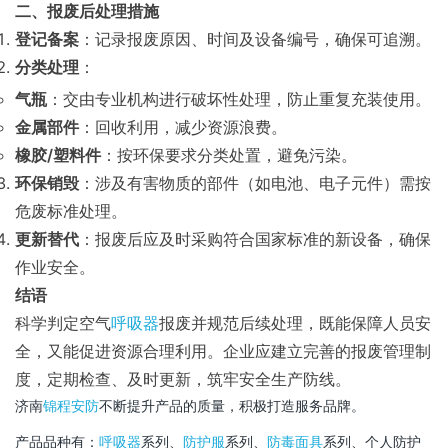
二、报废后处理措施
登记备案
：记录报废原因、时间及设备编号，确保可追溯。
分类处理
：
气瓶
：交由专业机构进行破坏性处理，防止重复充装使用。
金属部件
：回收利用，减少资源浪费。
橡胶/塑料件
：按环保要求分类处置，避免污染。
环保销毁
：涉及有害物质的部件（如电池、电子元件）需按
危废标准处理。
更新替代
：报废后应及时采购符合国家标准的新设备，确保
作业安全。
结语
科学判定空气
呼吸器
报废并规范后续处理，既能保障人员安
全，又能促进资源合理利用。企业应建立完善的报废管理制
度，定期检查、及时更新，筑牢安全生产防线。
济南
锦程安防
不断提升产品的质量，积极打造服务品牌。
产品品种有：
呼吸器
系列、
防护服
系列、
防毒面具
系列、个人防护