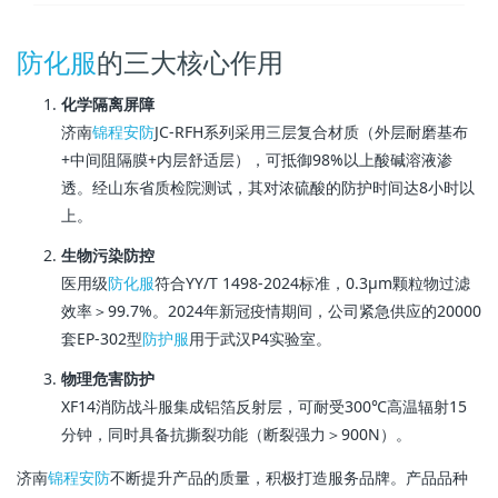
防化服
的三大核心作用
化学隔离屏障
济南
锦程安防
JC-RFH系列采用三层复合材质（外层耐磨基布
+中间阻隔膜+内层舒适层），可抵御98%以上酸碱溶液渗
透。经山东省质检院测试，其对浓硫酸的防护时间达8小时以
上。
生物污染防控
医用级
防化服
符合YY/T 1498-2024标准，0.3μm颗粒物过滤
效率＞99.7%。2024年新冠疫情期间，公司紧急供应的20000
套EP-302型
防护服
用于武汉P4实验室。
物理危害防护
XF14消防战斗服集成铝箔反射层，可耐受300℃高温辐射15
分钟，同时具备抗撕裂功能（断裂强力＞900N）。
济南
锦程安防
不断提升产品的质量，积极打造服务品牌。产品品种