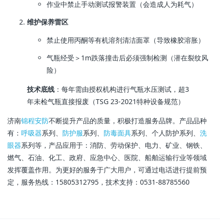
作业中禁止手动测试报警装置（会造成人为耗气）
维护保养雷区
禁止使用丙酮等有机溶剂清洁面罩（导致橡胶溶胀）
气瓶经受＞1m跌落撞击后必须强制检测（潜在裂纹风
险）
技术底线
：每年需由授权机构进行气瓶水压测试，超3
年未检气瓶直接报废（TSG 23-2021特种设备规范）
济南
锦程安防
不断提升产品的质量，积极打造服务品牌。产品品种
有：
呼吸器
系列、
防护服
系列、
防毒面具
系列、个人防护系列、
洗
眼器
系列等，产品应用于：消防、劳动保护、电力、矿业、钢铁、
燃气、石油、化工、政府、应急中心、医院、船舶运输行业等领域
发挥覆盖作用。为更好的服务于广大用户，可通过电话进行提前预
定，服务热线：15805312795，技术支持：0531-88785560