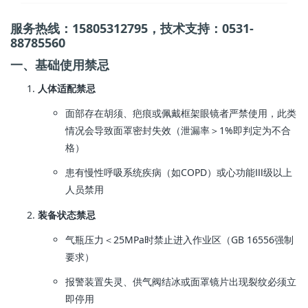
服务热线：15805312795，技术支持：0531-
88785560
一、基础使用禁忌
人体适配禁忌
面部存在胡须、疤痕或佩戴框架眼镜者严禁使用，此类
情况会导致面罩密封失效（泄漏率＞1%即判定为不合
格）
患有慢性呼吸系统疾病（如COPD）或心功能Ⅲ级以上
人员禁用
装备状态禁忌
气瓶压力＜25MPa时禁止进入作业区（GB 16556强制
要求）
报警装置失灵、供气阀结冰或面罩镜片出现裂纹必须立
即停用