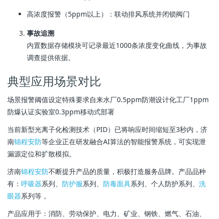
高浓度报警（5ppm以上）：联动排风系统并闭锁阀门
事故追溯
内置数据存储模块可记录最近1000条浓度变化曲线，为事故
调查提供依据。
典型应用场景对比
场景报警阈值设定特殊要求自来水厂0.5ppm防潮设计化工厂1ppm
防爆认证实验室0.3ppm移动式部署
当前新型光离子化检测技术（PID）已将响应时间缩短至3秒内，济
南
锦程安防
等企业正在研发融合AI算法的智能报警系统，可实现泄
漏源定位和扩散模拟。
济南
锦程安防
不断提升产品的质量，积极打造服务品牌。产品品种
有：
呼吸器
系列、
防护服
系列、
防毒面具
系列、个人防护系列、
洗
眼器
系列等，
产品应用于：消防、劳动保护、电力、矿业、钢铁、燃气、石油、