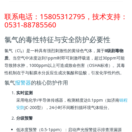
联系电话：15805312795，技术支持：
0531-88785560
氯气的毒性特征与安全防护必要性
氯气（Cl₂）是一种具有强烈刺激性的黄绿色气体，属于
Ⅱ级剧毒物
质
。当空气中浓度达到1ppm时即可刺激呼吸道，超过30ppm可能
导致肺水肿，1000ppm以上可造成致命伤害（OSHA标准）。其毒
性机制在于与黏膜水分反应生成次氯酸和盐酸，引发化学性灼伤。
氯气
报警器
的核心防护作用
实时监测
采用电化学/半导体传感器，检测精度达0.1ppm（如济南
锦程
安防
JC-200型），24小时不间断扫描环境气体组分。
分级预警
低浓度预警（0.5-1ppm）：启动声光报警提示排查泄漏源