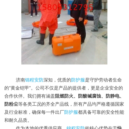
济南
锦程安防
深知，优质的
防护服
是守护劳动者生命
的“黄金铠甲”。公司不仅是产品的提供者，更是企业安全的
合作伙伴。我们拥有涵盖
阻燃防火、防酸碱腐蚀、防静电、
防粉尘
等各类工况的齐全产品线，所有产品均严格遵循国家
及行业标准，确保每一件出厂
防护服
都具备可靠的安全性能
和耐久品质。
作为本地的优秀供应商，
锦程安防
的核心优势在于
快