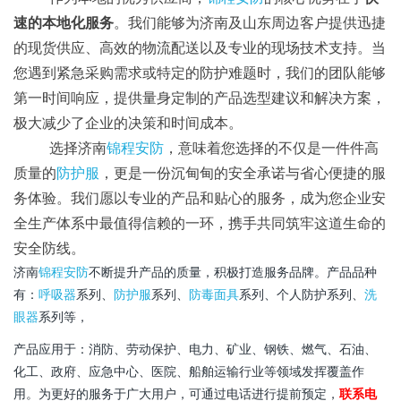
速的本地化服务
。我们能够为济南及山东周边客户提供迅捷
的现货供应、高效的物流配送以及专业的现场技术支持。当
您遇到紧急采购需求或特定的防护难题时，我们的团队能够
第一时间响应，提供量身定制的产品选型建议和解决方案，
极大减少了企业的决策和时间成本。
选择济南
锦程安防
，意味着您选择的不仅是一件件高
质量的
防护服
，更是一份沉甸甸的安全承诺与省心便捷的服
务体验。我们愿以专业的产品和贴心的服务，成为您企业安
全生产体系中最值得信赖的一环，携手共同筑牢这道生命的
安全防线。
济南
锦程安防
不断提升产品的质量，积极打造服务品牌。产品品种
有：
呼吸器
系列、
防护服
系列、
防毒面具
系列、个人防护系列、
洗
眼器
系列等，
产品应用于：消防、劳动保护、电力、矿业、钢铁、燃气、石油、
化工、政府、应急中心、医院、船舶运输行业等领域发挥覆盖作
用。为更好的服务于广大用户，可通过电话进行提前预定，
联系电