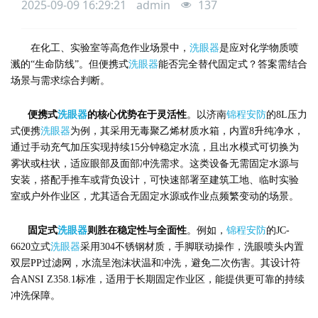
2025-09-09 16:29:21
admin
137
在化工、实验室等高危作业场景中，
洗眼器
是应对化学物质喷
溅的“生命防线”。但便携式
洗眼器
能否完全替代固定式？答案需结合
场景与需求综合判断。
便携式
洗眼器
的核心优势在于灵活性
。以济南
锦程安防
的8L压力
式便携
洗眼器
为例，其采用无毒聚乙烯材质水箱，内置8升纯净水，
通过手动充气加压实现持续15分钟稳定水流，且出水模式可切换为
雾状或柱状，适应眼部及面部冲洗需求。这类设备无需固定水源与
安装，搭配手推车或背负设计，可快速部署至建筑工地、临时实验
室或户外作业区，尤其适合无固定水源或作业点频繁变动的场景。
固定式
洗眼器
则胜在稳定性与全面性
。例如，
锦程安防
的JC-
6620立式
洗眼器
采用304不锈钢材质，手脚联动操作，洗眼喷头内置
双层PP过滤网，水流呈泡沫状温和冲洗，避免二次伤害。其设计符
合ANSI Z358.1标准，适用于长期固定作业区，能提供更可靠的持续
冲洗保障。