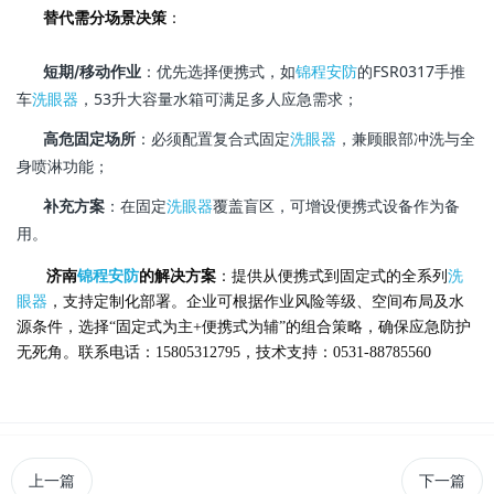
替代需分场景决策
：
：优先选择便携式，如
锦程安防
的FSR0317手推
短期/移动作业
车
洗眼器
，53升大容量水箱可满足多人应急需求；
：必须配置复合式固定
洗眼器
，兼顾眼部冲洗与全
高危固定场所
身喷淋功能；
：在固定
洗眼器
覆盖盲区，可增设便携式设备作为备
补充方案
用。
济南
锦程安防
的解决方案
：提供从便携式到固定式的全系列
洗
眼器
，支持定制化部署。企业可根据作业风险等级、空间布局及水
源条件，选择“固定式为主+便携式为辅”的组合策略，确保应急防护
无死角。联系电话：15805312795，技术支持：0531-88785560
上一篇
下一篇