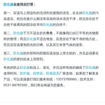
防化服
在使用后打理：
第一、应该马上用温性的洗消剂先慢慢的清洗，在去掉
防化服
的污
染迹后。然后在换什么都没有添加的清水清洗干净，然后挂在处于
自然干燥通风的阴凉处等待
防化服
的自然干。
第二、
防化服
千万不适合折折叠叠，不能像我们自己平常的衣物那
样的整理；而且
防化服
不适合堆放，应悬挂在干燥干净的地方处，
而且还应该避免阳光的日晒、以及其它有害气体的侵害。
第三、
防化服
的外部和内部都应该涂抹上滑古粉的，并且必须要在
防化服
的密封处抹上润滑剂。
有效的防止
防化服
粘连上、老化、并且这样有效的确保了
防化服
的
使用时间。
防护服
、
报警器
、
防毒面具
厂家直销，如果想了解更多
产品，可以直接拨打我们服务热线：13573789960；技术支持：
0531-88785560，我们将会竭诚为您服务。