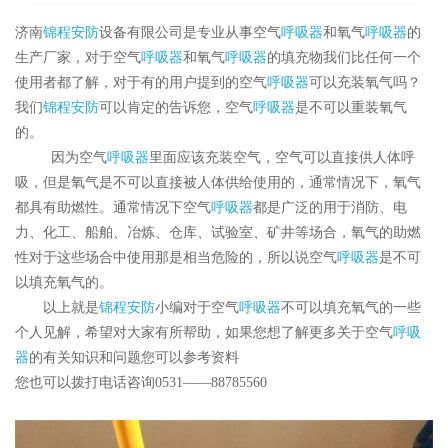
济南
锦程安防
设备有限公司是专业从事空气
呼吸器
和氧气
呼吸器
的
生产厂家，对于空气
呼吸器
和氧气
呼吸器
的填充物我们比任何一个
使用者都了解，对于有的用户提到的空气
呼吸器
可以充装氧气吗？
我们
锦程安防
可以肯定的告诉您，空气
呼吸器
是不可以重装氧气
的。
因为空气
呼吸器
里面应该充装空气，空气可以直接供人体呼
吸，但是氧气是不可以直接被人体供给使用的，通常情况下，氧气
都具有助燃性。通常情况下空气
呼吸器
都是广泛的用于消防、电
力、化工、船舶、冶炼、仓库、试验室、矿井等场合，氧气的助燃
性对于这些场合中使用那是相当危险的，所以说空气
呼吸器
是不可
以填充氧气的。
以上就是
锦程安防
小编对于空气
呼吸器
不可以填充氧气的一些
个人见解，希望对大家有所帮助，如果您想了解更多关于空气
呼吸
器
的有关知识和问题您可以参考资料
您也可以拨打电话咨询0531——88785560