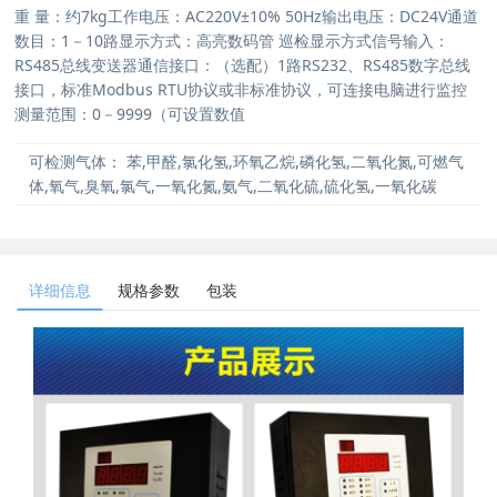
重 量：约7kg工作电压：AC220V±10% 50Hz输出电压：DC24V通道
数目：1－10路显示方式：高亮数码管 巡检显示方式信号输入：
RS485总线变送器通信接口：（选配）1路RS232、RS485数字总线
接口，标准Modbus RTU协议或非标准协议，可连接电脑进行监控
测量范围：0－9999（可设置数值
可检测气体：
苯,甲醛,氯化氢,环氧乙烷,磷化氢,二氧化氮,可燃气
体,氧气,臭氧,氯气,一氧化氮,氨气,二氧化硫,硫化氢,一氧化碳
详细信息
规格参数
包装