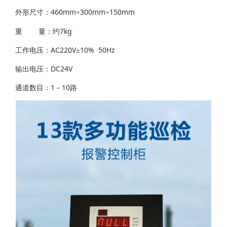
460mm
300mm
150mm
外形尺寸：
×
×
7kg
重
量：约
AC220V
10% 50Hz
工作电压：
±
DC24V
输出电压：
1
10
通道数目：
－
路