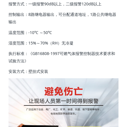
90dB
120dB
报警方式：一级报警
以上，二级报警
以上
8
1
控制输出：
路继电器输出，可分配通道地址，
路公共继电器
输出
-10
50
温度范围：
℃
～
℃
15%
70%
RH
湿度范围：
～
（
）无冷凝
GB16808-1997
执行标准：《
可燃气体报警控制器技术要求和
试验方法》
安装方式：壁挂式安装