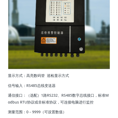
显示方式：高亮数码管
巡检显示方式
RS485
信号输入：
总线变送器
1
RS232
RS485
M
通信接口：（选配）
路
、
数字总线接口，标准
odbus RTU
协议或非标准协议，可连接电脑进行监控
0
9999
测量范围：
－
（可设置数值）