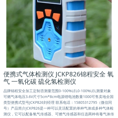
便携式气体检测仪 JCKP826锦程安全 氧
气 一氧化碳 硫化氢检测仪
品牌锦程安全加工定制否测量范围0-100%LEL0-100%LEL测量对象
可燃气体电压3.6V尺寸5cm*8cm电源锂电池数量1000可售卖地全国
类型便携式型号JCKP826刘经理 联系电话：15805312795（微信同
号）产品简介JCKP826是一种可以灵活配置的单种气体或多种气体检
测仪，它可以配备氧气传感器、可燃气传感器和任选两种有毒气体传