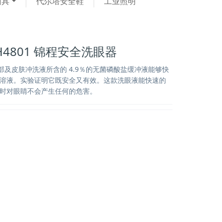
面具
代尔塔安全鞋
工业照明
H4801 锦程安全洗眼器
眼部及皮肤冲洗液所含的 4.9％的无菌磷酸盐缓冲液能够快
溶液。实验证明它既安全又有效。这款洗眼液能快速的
时对眼睛不会产生任何的危害。