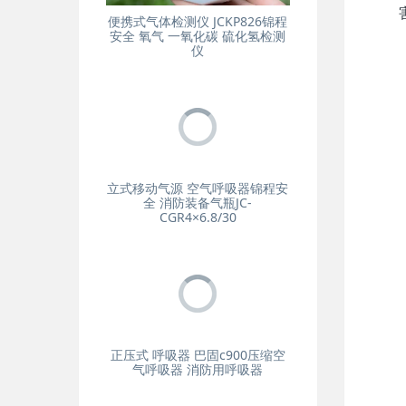
便携式气体检测仪 JCKP826锦程
安全 氧气 一氧化碳 硫化氢检测
仪
立式移动气源 空气呼吸器锦程安
全 消防装备气瓶JC-
CGR4×6.8/30