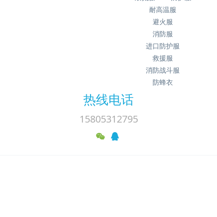
耐高温服
避火服
消防服
进口防护服
救援服
消防战斗服
防蜂衣
热线电话
15805312795
济南锦程安防设备有限公司 版权所有 2008-2014
鲁ICP备15018184
号-4
济南市历山北路66号
15805312795
Powered by
MetInfo 7.9
©2008-2025
mituo.cn