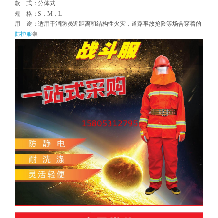
款 式：分体式
规 格：S，M，L
用 途：适用于消防员近距离和结构性火灾，道路事故抢险等场合穿着的
防护服
装