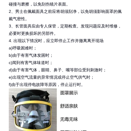
碰撞与磨擦，以免刮伤镜片表面。
2、男士在佩戴面具之前应将胡须刮净，以免胡须影响面罩的佩
戴气密性。
3、长管面具应由专人保管，定期检查。发现问题应及时维修，
必要时更换损坏的另部件。
4. 出现以下情况时，应立即停止工作并撤离离开现场
a)呼吸困难时；
b)由于有害气体发困时；
c)闻到有害气体味道时；
d)由于有害气体，眼睛、鼻子、嘴等部位受到刺激时；
e)出现空气流量的异常情况或停止空气供气时；
f)由于出现停电故障等原因，停止运行时。