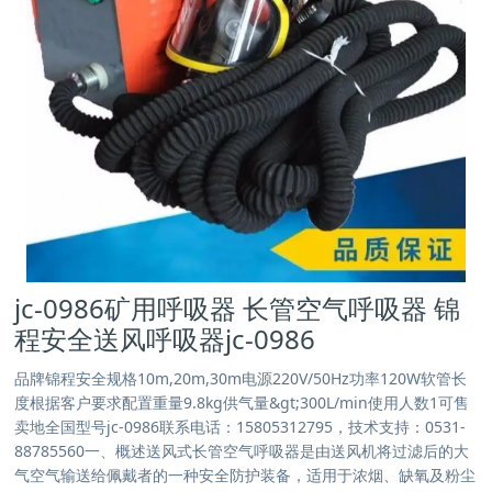
jc-0986矿用呼吸器 长管空气呼吸器 锦
程安全送风呼吸器jc-0986
品牌锦程安全规格10m,20m,30m电源220V/50Hz功率120W软管长
度根据客户要求配置重量9.8kg供气量&gt;300L/min使用人数1可售
卖地全国型号jc-0986联系电话：15805312795，技术支持：0531-
88785560一、概述送风式长管空气呼吸器是由送风机将过滤后的大
气空气输送给佩戴者的一种安全防护装备，适用于浓烟、缺氧及粉尘