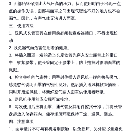
3. 面部始终保持比大气压高的压力。从而使用时由于出现一点
点的操作失误，面部与面罩之间出现气密性不好的地方也不会
漏气。因此，有害气体无法进入面罩。
三、使用方法
1. 送风式长管面具在使用前必须检查各连接口，不得出现松
动，
2. 以免漏气而危害使用者的健康。
3. 将插入面罩一端的适当长度软管先穿入安全腰带上的带口
中，收紧腰带，使长管固定于腰带上，防止拖拽时影响面罩的
佩戴。
4. 检查整机的气密性：用手封住插入送风机一端的接头吸气，
感觉憋气说明面罩的气密性良好。然后插入送风机软管插座，
同时开启送风机，将新鲜空气输入面罩供使用者呼吸。
5. 送风机使用前应实现可靠接地。
6. 每次使用后应将面罩、通气管及其附件擦拭干净，并将长管
盘起放入储存箱内。储存场所环境保持干燥、通风、避热。
四、注意事项
1、面罩镜片不可与有机溶剂接触，以免损坏。另外应尽量避免