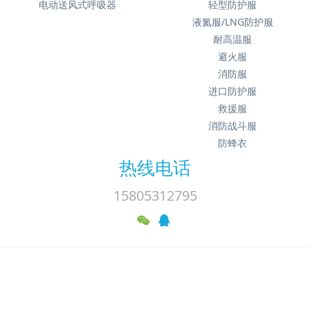
电动送风式呼吸器
轻型防护服
液氮服/LNG防护服
耐高温服
避火服
消防服
进口防护服
救援服
消防战斗服
防蜂衣
热线电话
15805312795
济南锦程安防设备有限公司 版权所有 2008-2014
鲁ICP备15018184
号-4
济南市历山北路66号