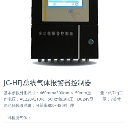
JC-HFJ总线气体报警器控制器
基本参数外形尺寸：460mm×300mm×150mm重 量：约7kg工
作电压：AC220V±10% 50Hz输出电压：DC24V显 示：7英寸
彩色触摸液晶屏，分辨率800×480处 理
可检测气体：