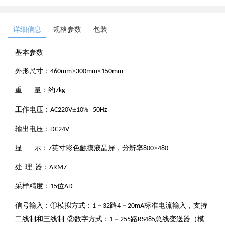
详细信息
规格参数
包装
基本参数
外形尺寸：
×
×
460mm
300mm
150mm
重
量：约
7kg
工作电压：
±
AC220V
10% 50Hz
输出电压：
DC24V
显
示：
英寸彩色触摸液晶屏，分辨率
×
7
800
480
处
理
器：
ARM7
采样精度：
位
15
AD
信号输入：①模拟方式：
－
路
－
标准电流输入，支持
1
32
4
20mA
二线制和三线制
②数字方式：
－
路
总线变送器（模
1
255
RS485