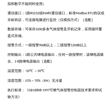
拟和数字不能同时使用）
通信接口：
路
或
通信接口，标准
协议或
1
RS232
RS485
Modbus RTU
非标协议，可连接电脑进行监控（仅模拟方式）［选配］
数据存储：可保存
多条气体报警及开机记录，采用循环覆
3200
盖式存储。
报警方式：一级报警
以上，二级报警
以上
90dB
120dB
控制输出：
路公共继电器输出，任何一路报警时，该继电器吸
1
合。
路继电器输出［选配］
1-8
温度范围：
℃
～
℃
-10
50
湿度范围：
～
（
）无冷凝
15%
70%
RH
执行标准：《
可燃气体报警控制器技术要求和试
GB16808-1997
验方法》