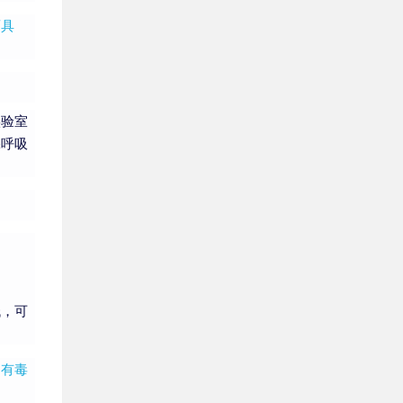
面具
实验室
保呼吸
低，可
和
有毒