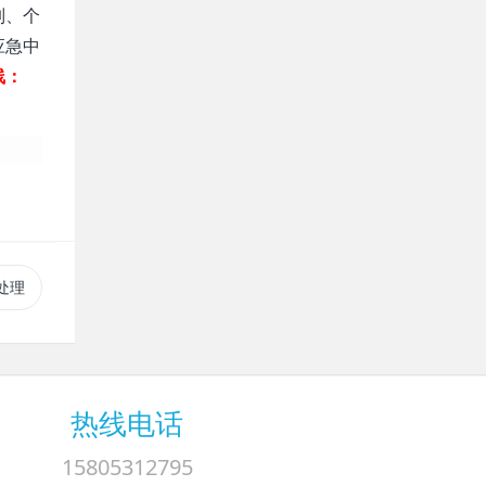
列、个
应急中
线：
处理
热线电话
15805312795