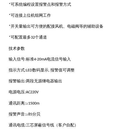
可系统编程设置报警点和报警方式
*
可连接上位机组网工作
*
开关量输出可方便的配接风机、电磁阀等的辅助设备
*
可配置最多
个通道
*
32
技术参数
输入信号
标准
电流信号输入
:
4-20mA
指示方式
数码显示
报警值可调整
:LED
,
报警输出
两段无源继电器输出
:
电源电压
:AC220V
通讯距离
≥
:
1500m
报警声音
≥
分贝
:
85
通讯电缆
三芯屏蔽信号线（客户自配）
: