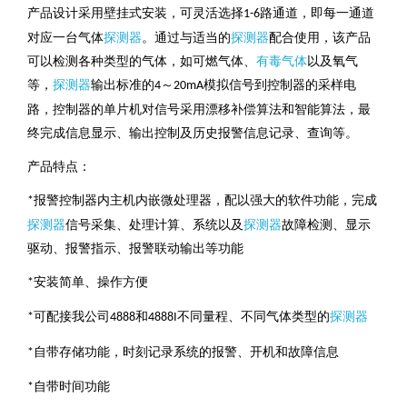
产品设计采用壁挂式安装，可灵活选择
路通道，即每一通道
1-6
对应一台气体
探测器
。通过与适当的
探测器
配合使用，该产品
可以检测各种类型的气体，如可燃气体、
有毒气体
以及氧气
等，
探测器
输出标准的
～
模拟信号到控制器的采样电
4
20mA
路，控制器的单片机对信号采用漂移补偿算法和智能算法，最
终完成信息显示、输出控制及历史报警信息记录、查询等。
产品特点：
报警控制器内主机内嵌微处理器，配以强大的软件功能，完成
*
探测器
信号采集、处理计算、系统以及
探测器
故障检测、显示
驱动、报警指示、报警联动输出等功能
安装简单、操作方便
*
可配接我公司
和
不同量程、不同气体类型的
探测器
*
4888
4888I
自带存储功能，时刻记录系统的报警、开机和故障信息
*
自带时间功能
*