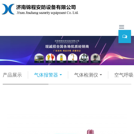
产品展示
气体报警器
气体检测仪
空气呼吸