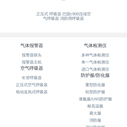
正压式 呼吸器 巴固c900压缩空
气呼吸器 消防用呼吸器
气体报警器
气体检测仪
报警器探头
多种气体检测仪
报警器主机
单一气体检测仪
空气呼吸器
进口气体检测仪
防护服/防化服
长管呼吸器
正压式空气呼吸器
重型防化服
电动送风式呼吸器
轻型防护服
液氮服/LNG防护服
耐高温服
避火服
消防服