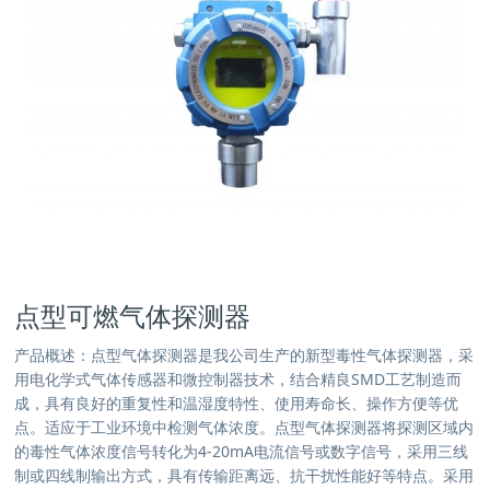
​点型可燃气体探测器
产品概述：点型气体探测器是我公司生产的新型毒性气体探测器，采
用电化学式气体传感器和微控制器技术，结合精良SMD工艺制造而
成，具有良好的重复性和温湿度特性、使用寿命长、操作方便等优
点。适应于工业环境中检测气体浓度。点型气体探测器将探测区域内
的毒性气体浓度信号转化为4-20mA电流信号或数字信号，采用三线
制或四线制输出方式，具有传输距离远、抗干扰性能好等特点。采用