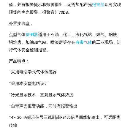
值，并有报警提示和报警输出，无需加配声光
报警器
即可实现
现场的声光报警，报警音》
。
70DB
外置接线盒，
点型气体
探测器
适用于石油、化工、液化气站、燃气、钢铁、
锅炉房、加油加气站、喷漆房等存在
有毒气体
的工业现场，进
行气体安全检测报警。
产品特点：
采用电话学式气体传感器
*
采用本安型电路设计
*
冷光显示技术，直观显示气体浓度
*
自带声光报警功能，同时有报警输出
*
～
标准信号三线制或
信号四线制输出，可远距离
*4
20mA
RS485
传输