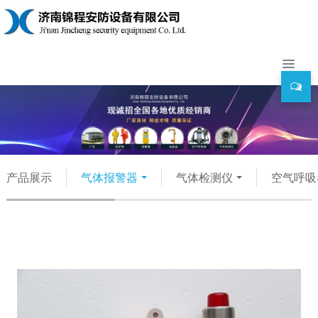
产品展示
气体报警器
气体检测仪
空气呼吸