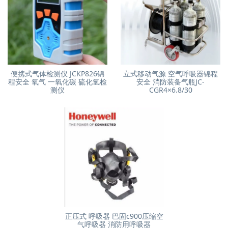
便携式气体检测仪 JCKP826锦
立式移动气源 空气呼吸器锦程
程安全 氧气 一氧化碳 硫化氢检
安全 消防装备气瓶JC-
测仪
CGR4×6.8/30
正压式 呼吸器 巴固c900压缩空
气呼吸器 消防用呼吸器