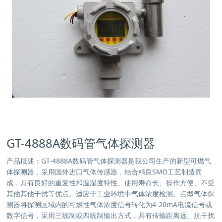
GT-4888A数码管气体探测器
产品概述：GT-4888A数码管气体探测器是我公司生产的新型可燃气
体探测器，采用国外进口气体传感器，结合精良SMD工艺制造而
成，具有良好的重复性和温湿度特性、使用寿命长、操作方便、不受
其他其他干扰等优点。适应于工业环境中气体浓度检测。点型气体探
测器将探测区域内的可燃性气体浓度信号转化为4-20mA电流信号或
数字信号，采用三线制或四线制输出方式，具有传输距离远、抗干扰