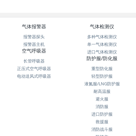
气体报警器
气体检测仪
报警器探头
多种气体检测仪
报警器主机
单一气体检测仪
空气呼吸器
进口气体检测仪
防护服/防化服
长管呼吸器
正压式空气呼吸器
重型防化服
电动送风式呼吸器
轻型防护服
液氮服/LNG防护服
耐高温服
避火服
消防服
进口防护服
救援服
消防战斗服